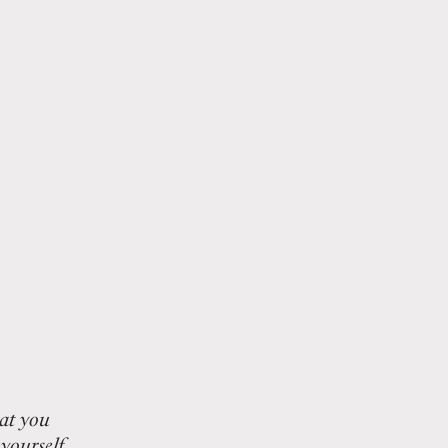
hat you
 yourself