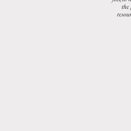
the 
resour