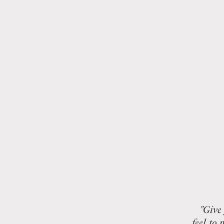
"Give 
feel, to