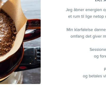
Jeg åbner energien o
et rum til lige netop
Min klarfølelse dann
omfang det giver m
Sessione
og for
P
og betales v