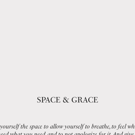
SPACE & GRACE
yourself the space to allow yourself to breathe, to feel w
 need what you need, and to not apologize for it. And give