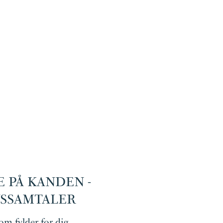
E PÅ KANDEN -
VSSAMTALER
m fylder for dig ...