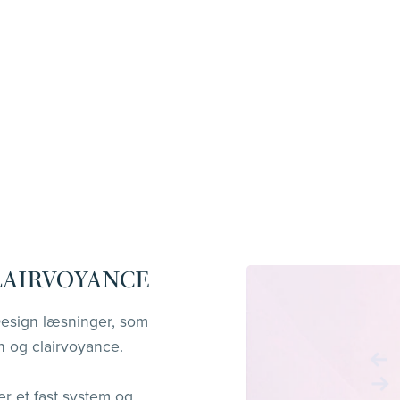
LAIRVOYANCE
Design læsninger, som
 og clairvoyance.
 et fast system og