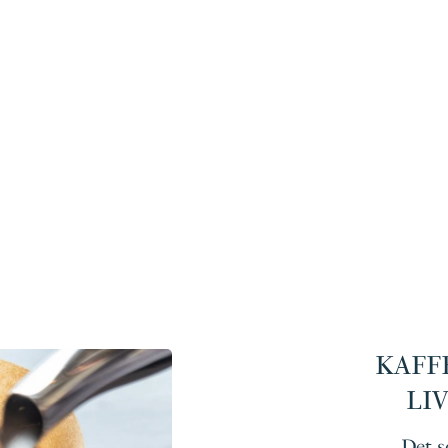
KAFF
LI
Det so