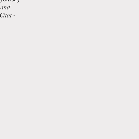
, and
Citat -